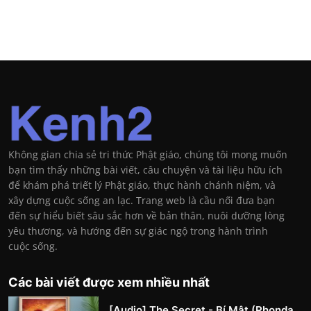
Không gian chia sẻ tri thức Phật giáo, chúng tôi mong muốn
bạn tìm thấy những bài viết, câu chuyện và tài liệu hữu ích
để khám phá triết lý Phật giáo, thực hành chánh niệm, và
xây dựng cuộc sống an lạc. Trang web là cầu nối đưa bạn
đến sự hiểu biết sâu sắc hơn về bản thân, nuôi dưỡng lòng
yêu thương, và hướng đến sự giác ngộ trong hành trình
cuộc sống.
Các bài viết được xem nhiều nhất
[Audio] The Secret - Bí Mật (Rhonda