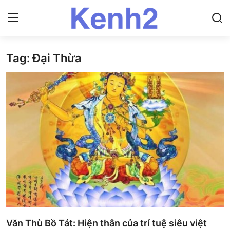
Tag: Đại Thừa
Trang chủ
Văn Thù Bồ Tát: Hiện thân của trí tuệ siêu việt