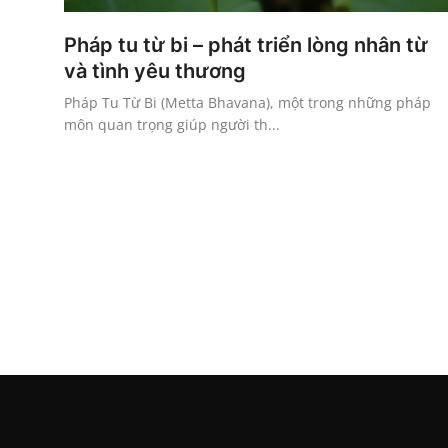
Pháp tu từ bi – phát triển lòng nhân từ
và tình yêu thương
Pháp Tu Từ Bi (Metta Bhavana), một trong những pháp
môn quan trọng giúp người th...