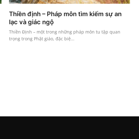
Thiền định – Pháp môn tìm kiếm sự an
lạc và giác ngộ
Thiền Định – một trong những pháp môn tu tập quan
trọng trong Phật giáo, đặc biệ...