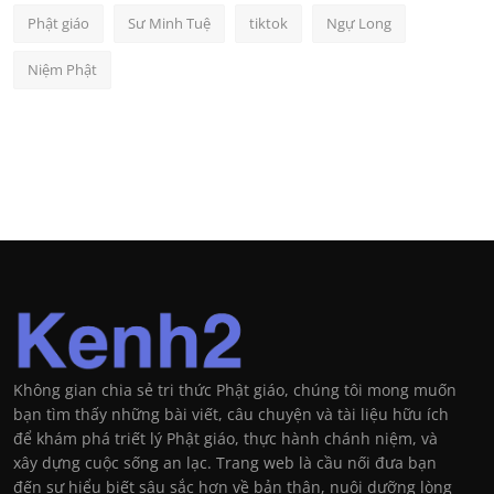
Phật giáo
Sư Minh Tuệ
tiktok
Ngự Long
Niệm Phật
Không gian chia sẻ tri thức Phật giáo, chúng tôi mong muốn
bạn tìm thấy những bài viết, câu chuyện và tài liệu hữu ích
để khám phá triết lý Phật giáo, thực hành chánh niệm, và
xây dựng cuộc sống an lạc. Trang web là cầu nối đưa bạn
đến sự hiểu biết sâu sắc hơn về bản thân, nuôi dưỡng lòng