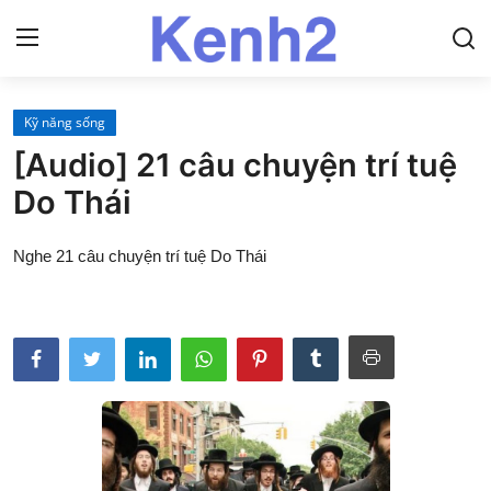
Kỹ năng sống
Trang chủ
[Audio] 21 câu chuyện trí tuệ
Liên hệ
Do Thái
Về Kenh2
Nghe 21 câu chuyện trí tuệ Do Thái
Kinh Phật
Pháp môn
Giáo lý
Nhân vật
Sách nói