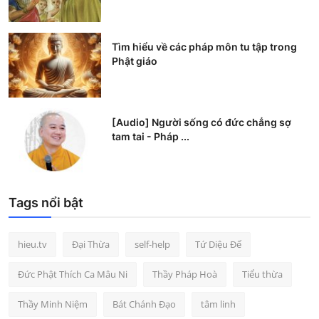
Tìm hiểu về các pháp môn tu tập trong
Phật giáo
[Audio] Người sống có đức chẳng sợ
tam tai - Pháp ...
Tags nổi bật
hieu.tv
Đại Thừa
self-help
Tứ Diệu Đế
Đức Phật Thích Ca Mâu Ni
Thầy Pháp Hoà
Tiểu thừa
Thầy Minh Niệm
Bát Chánh Đạo
tâm linh