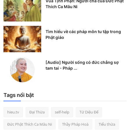
Vua Tịnh Phạn: Người cha của Đức Phật
Thích Ca Mâu Ni
Tìm hiểu về các pháp môn tu tập trong
Phật giáo
[Audio] Người sống có đức chẳng sợ
tam tai - Pháp ...
Tags nổi bật
hieu.tv
Đại Thừa
self-help
Tứ Diệu Đế
Đức Phật Thích Ca Mâu Ni
Thầy Pháp Hoà
Tiểu thừa