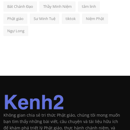
Bát Chánh Đạo
Thầy Minh Niệm
tâm linh
Phật giáo
Sư Minh Tuệ
tiktok
Niệm Phật
Ngự Long
Không gian chia sẻ tri thức Phật giáo, chúng tôi mong muốn
bạn tìm thấy những bài viết, câu chuyện và tài liệu hữu ích
để khám phá triết lý Phật giáo, thực hành chánh niệm, và