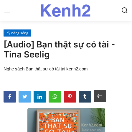
Kỹ năng sống
Trang chủ
[Audio] Bạn thật sự có tài -
Liên hệ
Tina Seelig
Về Kenh2
Nghe sách Bạn thật sự có tài tại kenh2.com
Kinh Phật
Pháp môn
Giáo lý
Nhân vật
Sách nói