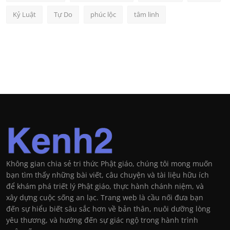
Kỷ Luật
Tự Do
phúc lộc
tâm linh
Không gian chia sẻ tri thức Phật giáo, chúng tôi mong muốn
bạn tìm thấy những bài viết, câu chuyện và tài liệu hữu ích
để khám phá triết lý Phật giáo, thực hành chánh niệm, và
xây dựng cuộc sống an lạc. Trang web là cầu nối đưa bạn
đến sự hiểu biết sâu sắc hơn về bản thân, nuôi dưỡng lòng
yêu thương, và hướng đến sự giác ngộ trong hành trình