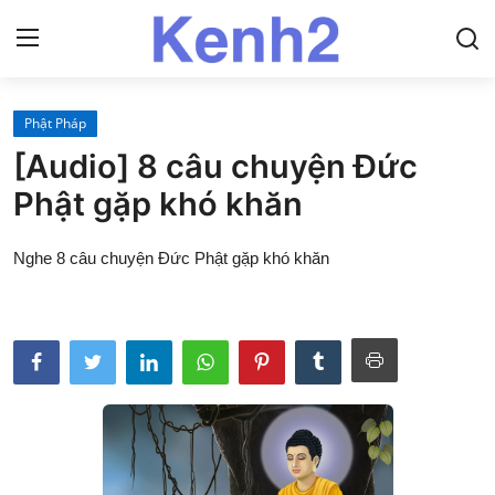
Phật Pháp
Trang chủ
[Audio] 8 câu chuyện Đức
Liên hệ
Phật gặp khó khăn
Về Kenh2
Nghe 8 câu chuyện Đức Phật gặp khó khăn
Kinh Phật
Pháp môn
Giáo lý
Nhân vật
Sách nói